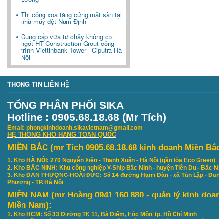
Thi công xoa tăng cứng mặt sàn tại
nhà máy dệt Nam Định
Cung cấp vữa tự chảy không co
ngót HT Construction Grout công
trình Viettinbank Tower - Ciputra Hà
Nội
THÔNG TIN LIÊN HỆ
TỔNG PHÂN PHỐI SIKA
Hotline : 0905.68.18.68 (Mr Tích)
Email: phongkinhdoanh.sikavietnam@gmail.com
HỆ THỐNG KHO HÀNG TOÀN QUỐC
MIỀN BẮC (mr Tích 0905.68.18.68 kinh doanh Miền Bắ
1. Kho HÀ NỘI: 270 Nguyễn Xiển - Thanh Xuân - Hà Nội (gần tòa Eco Green)
2. Kho BẮC NINH: Khu công nghiệp V-Ship Bắc Ninh - huyện Tiên Du - Bắc N
3. Kho ĐAN PHƯỢNG-HOÀI ĐỨC: Số 14 đường Hạnh Đàn - xã Tân Lập - Đa
Phượng - TP. Hà Nội
MIỀN NAM (mr Hoàng 0941.160.880 - quản lý kinh doa
Miền Nam):
1. Kho HCM: Số 33 Đường TK 11, Bà Điểm, Hóc Môn, tp. Hồ Chí Minh