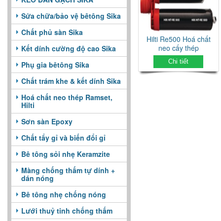
Sửa chữa/bảo vệ bêtông Sika
Chất phủ sàn Sika
Hilti Re500 Hoá chất
neo cấy thép
Kết dính cường độ cao Sika
Chi tiết
Phụ gia bêtông Sika
Chất trám khe & kết dính Sika
Hoá chất neo thép Ramset,
Hilti
Sơn sàn Epoxy
Chất tẩy gỉ và biến đổi gỉ
Bê tông sỏi nhẹ Keramzite
Màng chống thấm tự dính +
dán nóng
Bê tông nhẹ chống nóng
Lưới thuỷ tinh chống thấm