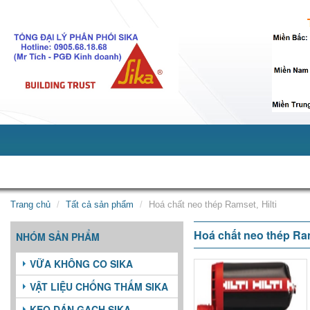
Giới thiệu
Sản phẩm
Dịch vụ
Tin tức
Tuy
Trang chủ
Tất cả sản phẩm
Hoá chất neo thép Ramset, Hilti
Hoá chất neo thép Ram
NHÓM SẢN PHẨM
VỮA KHÔNG CO SIKA
VẬT LIỆU CHỐNG THẤM SIKA
KEO DÁN GẠCH SIKA