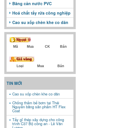
Băng cản nước PVC
Hoá chất tẩy rửa công nghiệp
Cao su xốp chèn khe co dãn
Ngoại tệ
Mã
Mua
CK
Bán
Giá vàng
Loại
Mua
Bán
TIN MỚI
Cao su xốp chèn khe co dãn
Chống thấm bể bơm tại Thái
Nguyên bằng sản phẩm HT Flex
Coat
Tẩy gỉ thép xây dựng cho công
trình C37 Bộ công an - Lê Văn
Lương