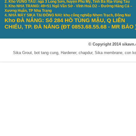
2. Kho VŨNG TÀU: ngã 3 Long Sơn, huyện Phú Mỹ, Tỉnh Bà Rịa-Vũng Tàu
3. Kho NHA TRANG: 49+51 Ngô Văn Sở - Vĩnh Hoà D2 – Đường Hàng Cá –
Xương Huân, TP Nha Trang
4. NHÀ MÁY SIKA TẠI ĐỒNG NAI: khu công nghiệp Nhơn Trạch, Đồng Nai
Kho ĐÀ NẴNG: S
ố 284 HỒ TÙNG MẬU, Q LIÊN
CHIỂU, TP. ĐÀ NẴNG
(ĐT 0853.68.55.68 - MR B
ẢO
© Copyright 2014 sikavn.
Sika Grout, bot tang cung, Hardener, chapdur, Sika membrane, con 